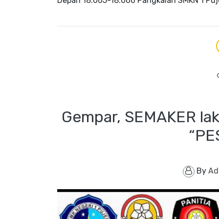
Depan 18.065-18.066 Pangkalan SMKN 1 Puje
Gempar, SEMAKER lak
“PE
By
Ad