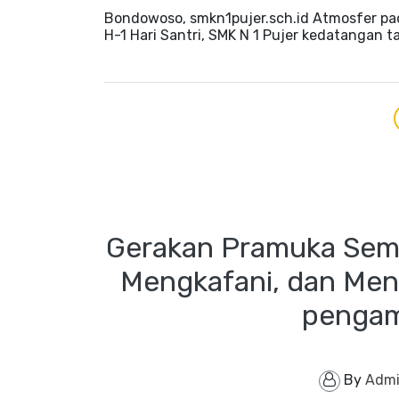
Bondowoso, smkn1pujer.sch.id Atmosfer pad
H-1 Hari Santri, SMK N 1 Pujer kedatangan t
Gerakan Pramuka Sema
Mengkafani, dan Men
penga
By
Admi