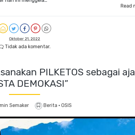
r hari ini menggela…
Read 
Oktober 21, 2022
Tidak ada komentar.
sanakan PILKETOS sebagai aj
STA DEMOKASI”
min Semaker
Berita
·
OSIS