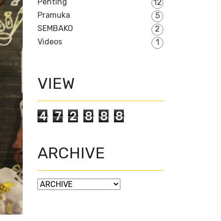
Penting
12
Pramuka
5
SEMBAKO
2
Videos
1
VIEW
4
7
2
8
8
8
ARCHIVE