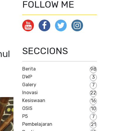
FOLLOW ME
SECCIONS
nul
Berita
98
DWP
3
Galery
7
Inovasi
22
Kesiswaan
16
OSIS
10
P5
7
Pembelajaran
21