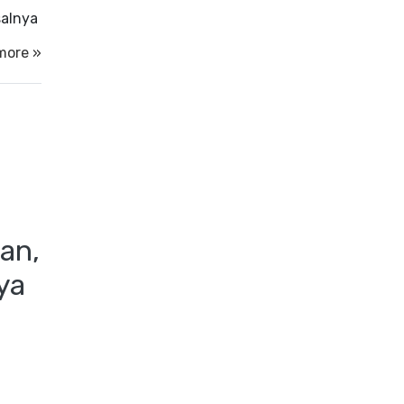
salnya
more »
an,
ya