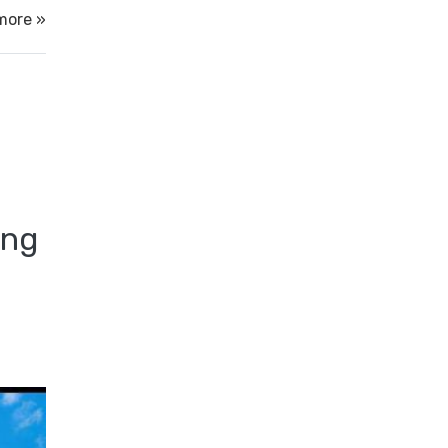
more »
ang