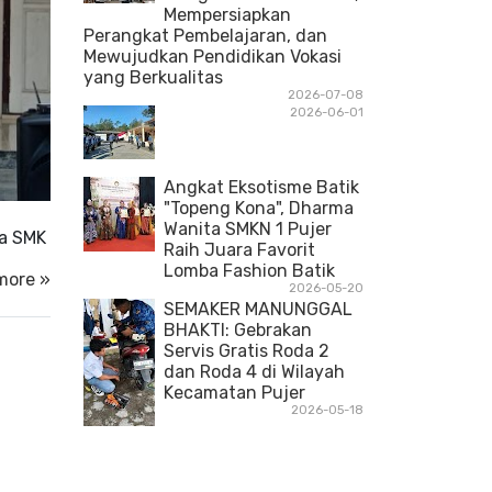
Mempersiapkan
Perangkat Pembelajaran, dan
Mewujudkan Pendidikan Vokasi
yang Berkualitas
2026-07-08
2026-06-01
Angkat Eksotisme Batik
"Topeng Kona", Dharma
Wanita SMKN 1 Pujer
da SMK
Raih Juara Favorit
Lomba Fashion Batik
more »
2026-05-20
SEMAKER MANUNGGAL
BHAKTI: Gebrakan
Servis Gratis Roda 2
dan Roda 4 di Wilayah
Kecamatan Pujer
2026-05-18