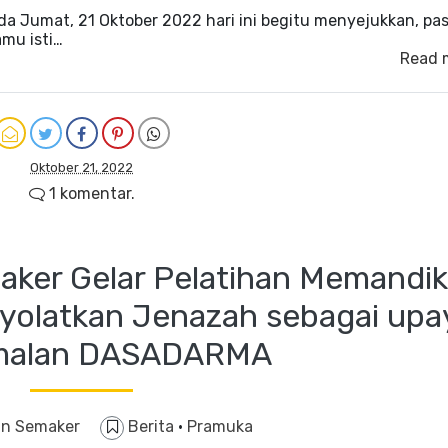
a Jumat, 21 Oktober 2022 hari ini begitu menyejukkan, pa
amu isti…
Read 
Oktober 21, 2022
1 komentar.
ker Gelar Pelatihan Memandik
yolatkan Jenazah sebagai upa
malan DASADARMA
n Semaker
Berita
·
Pramuka