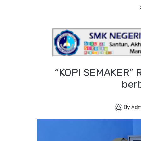
“KOPI SEMAKER” R
berb
By
Adm