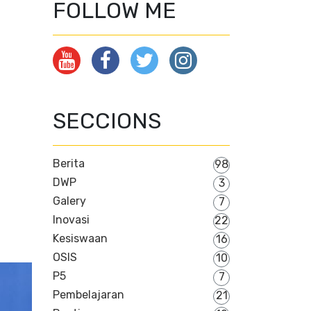
FOLLOW ME
SECCIONS
Berita
98
DWP
3
Galery
7
Inovasi
22
Kesiswaan
16
OSIS
10
P5
7
Pembelajaran
21