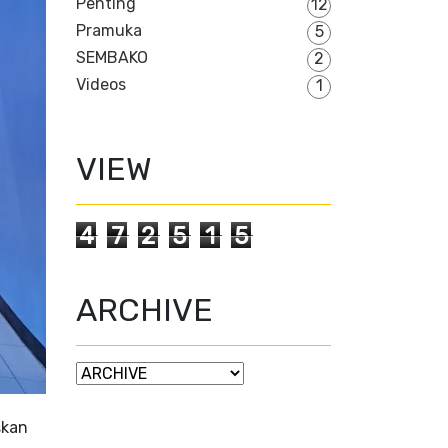
Penting
12
Pramuka
5
SEMBAKO
2
Videos
1
VIEW
4
7
2
5
1
5
ARCHIVE
skan