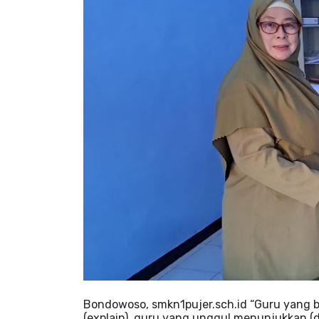
Bondowoso, smkn1pujer.sch.id “Guru yang bi
(explain), guru yang unggul menunjukkan 