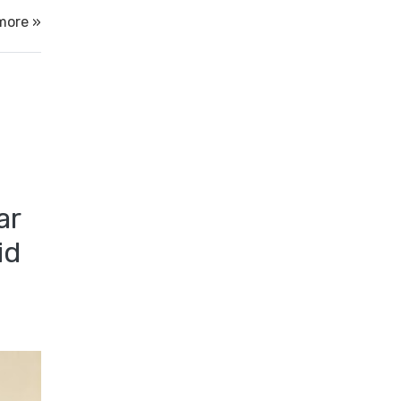
more »
ar
id