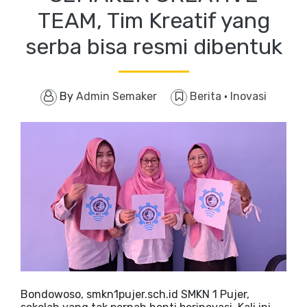
TEAM, Tim Kreatif yang
serba bisa resmi dibentuk
By
Admin Semaker
Berita
·
Inovasi
Bondowoso, smkn1pujer.sch.id SMKN 1 Pujer,