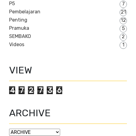
P5
7
Pembelajaran
21
Penting
12
Pramuka
5
SEMBAKO
2
Videos
1
VIEW
4
7
2
7
3
6
ARCHIVE