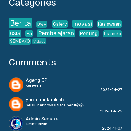
Categories
Berita
Inovasi
Galery
Kesiswaan
DWP
Pembelajaran
OSIS
P5
Penting
Pramuka
SEMBAKO
Videos
Comments
Ageng JP
:
Kereeen
2026-04-27
yanti nur kholilah
:
Selalu berinovasi tiada henti👍👍
2026-04-26
Admin Semaker
:
Terima kasih
2024-11-07