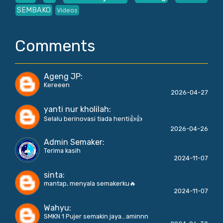
SEMBAKO
Videos
Comments
Ageng JP
:
Kereeen
2026-04-27
yanti nur kholilah
:
Selalu berinovasi tiada henti👍👍
2026-04-26
Admin Semaker
:
Terima kasih
2024-11-07
sinta
:
mantap, menyala semakerku🔥
2024-11-07
Wahyu
:
SMKN 1 Pujer semakin jaya...aminnn