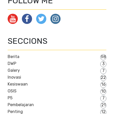
FOLLOW ME
SECCIONS
Berita
98
DWP
3
Galery
7
Inovasi
22
Kesiswaan
16
OSIS
10
P5
7
Pembelajaran
21
Penting
12