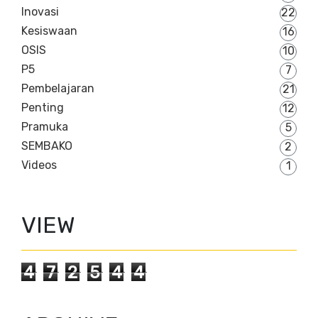
Inovasi
22
Kesiswaan
16
OSIS
10
P5
7
Pembelajaran
21
Penting
12
Pramuka
5
SEMBAKO
2
Videos
1
VIEW
4
7
2
5
4
4