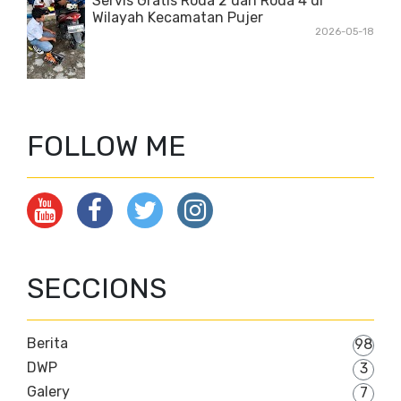
Servis Gratis Roda 2 dan Roda 4 di
Wilayah Kecamatan Pujer
2026-05-18
FOLLOW ME
SECCIONS
Berita
98
DWP
3
Galery
7