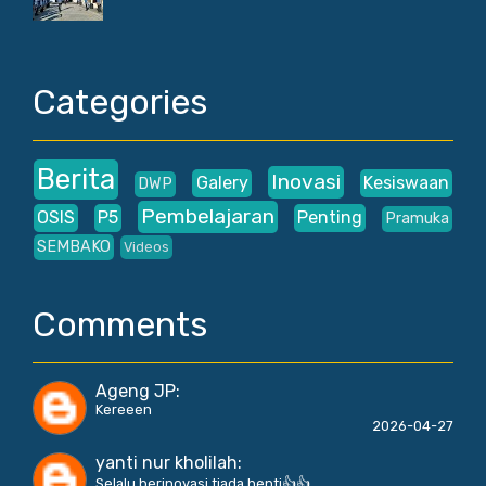
Categories
Berita
Inovasi
Galery
Kesiswaan
DWP
Pembelajaran
OSIS
P5
Penting
Pramuka
SEMBAKO
Videos
Comments
Ageng JP
:
Kereeen
2026-04-27
yanti nur kholilah
:
Selalu berinovasi tiada henti👍👍