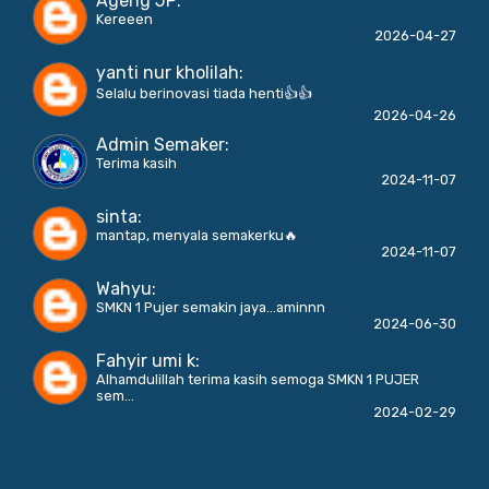
Ageng JP
:
Kereeen
2026-04-27
yanti nur kholilah
:
Selalu berinovasi tiada henti👍👍
2026-04-26
Admin Semaker
:
Terima kasih
2024-11-07
sinta
:
mantap, menyala semakerku🔥
2024-11-07
Wahyu
:
SMKN 1 Pujer semakin jaya...aminnn
2024-06-30
Fahyir umi k
:
Alhamdulillah terima kasih semoga SMKN 1 PUJER
sem...
2024-02-29