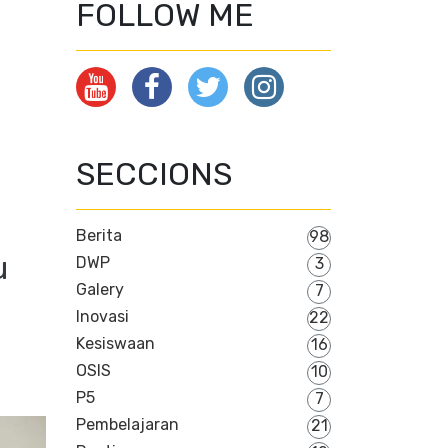
FOLLOW ME
SECCIONS
Berita
98
u
DWP
3
Galery
7
Inovasi
22
Kesiswaan
16
OSIS
10
P5
7
Pembelajaran
21