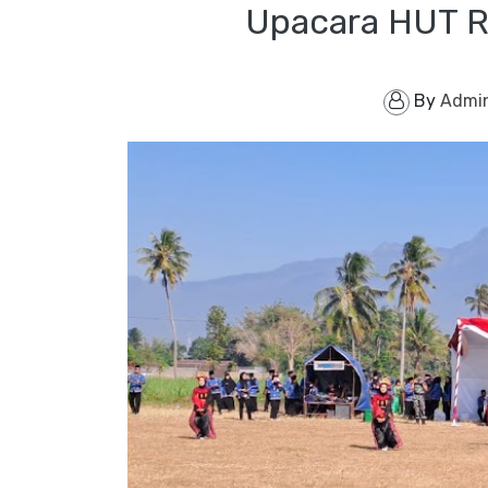
Upacara HUT RI
By
Admi