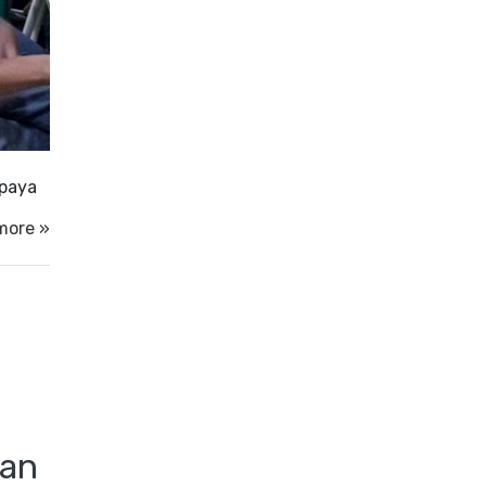
upaya
more »
kan