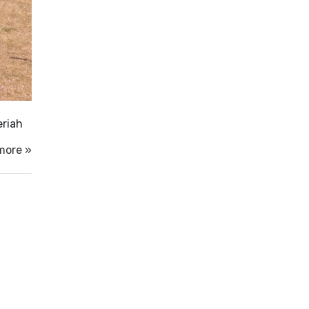
eriah
more »