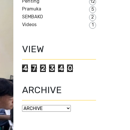
Penting
12
Pramuka
5
SEMBAKO
2
Videos
1
VIEW
4
7
2
3
4
0
ARCHIVE