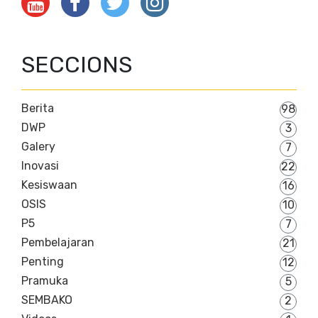
SECCIONS
Berita
98
DWP
3
Galery
7
Inovasi
22
Kesiswaan
16
OSIS
10
P5
7
Pembelajaran
21
Penting
12
Pramuka
5
SEMBAKO
2