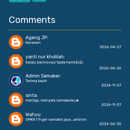
Comments
Ageng JP
:
Kereeen
2026-04-27
yanti nur kholilah
:
Selalu berinovasi tiada henti👍👍
2026-04-26
Admin Semaker
:
Terima kasih
2024-11-07
sinta
:
mantap, menyala semakerku🔥
2024-11-07
Wahyu
:
SMKN 1 Pujer semakin jaya...aminnn
2024-06-30