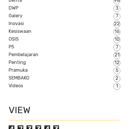
Berita
98
DWP
3
Galery
7
Inovasi
22
Kesiswaan
16
OSIS
10
P5
7
Pembelajaran
21
Penting
12
Pramuka
5
SEMBAKO
2
Videos
1
VIEW