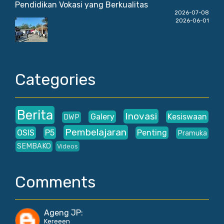
Pendidikan Vokasi yang Berkualitas
2026-07-08
2026-06-01
Categories
Berita
Inovasi
Galery
Kesiswaan
DWP
Pembelajaran
OSIS
P5
Penting
Pramuka
SEMBAKO
Videos
Comments
Ageng JP
:
Kereeen