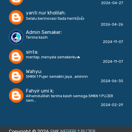
2026-04-27
yanti nur kholilah
:
Selalu berinovasi tiada henti👍👍
2026-04-26
Admin Semaker
:
Terima kasih
2024-11-07
sinta
:
mantap, menyala semakerku🔥
2024-11-07
Wahyu
:
SMKN 1 Pujer semakin jaya...aminnn
2024-06-30
Fahyir umi k
:
Alhamdulillah terima kasih semoga SMKN 1 PUJER
sem...
2024-02-29
Copyright ©
2026
SMK NEGERI 1 PUJER
.