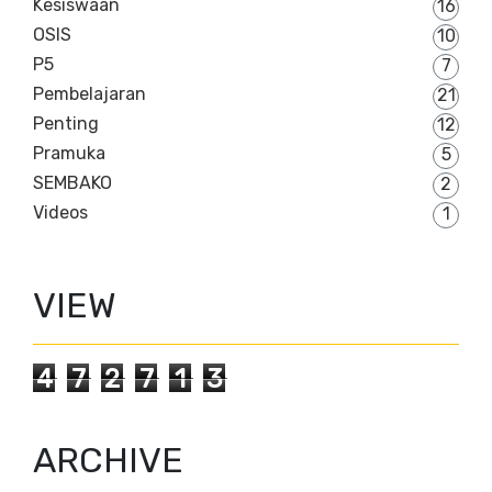
Kesiswaan
16
OSIS
10
P5
7
Pembelajaran
21
Penting
12
Pramuka
5
SEMBAKO
2
Videos
1
VIEW
4
7
2
7
1
3
ARCHIVE