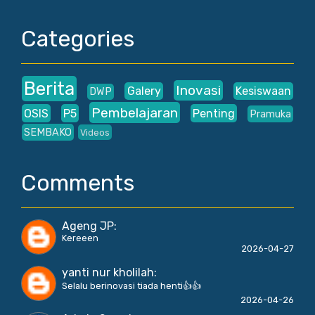
Categories
Berita
Inovasi
Galery
Kesiswaan
DWP
Pembelajaran
OSIS
P5
Penting
Pramuka
SEMBAKO
Videos
Comments
Ageng JP
:
Kereeen
2026-04-27
yanti nur kholilah
:
Selalu berinovasi tiada henti👍👍
2026-04-26