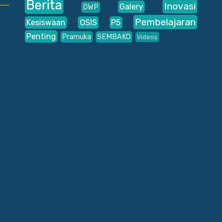
Berita
Inovasi
Galery
DWP
Pembelajaran
Kesiswaan
OSIS
P5
Penting
Pramuka
SEMBAKO
Videos