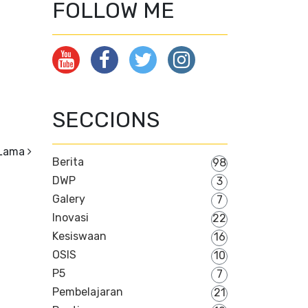
FOLLOW ME
SECCIONS
 Lama
Berita
98
DWP
3
Galery
7
Inovasi
22
Kesiswaan
16
OSIS
10
P5
7
Pembelajaran
21