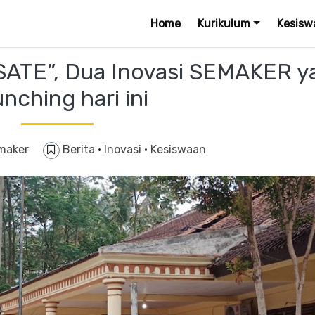
Home
Kurikulum
Kesisw
SATE”, Dua Inovasi SEMAKER y
nching hari ini
maker
Berita
·
Inovasi
·
Kesiswaan