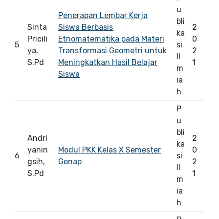
u
Penerapan Lembar Kerja
bli
Sinta
Siswa Berbasis
2
ka
Pricili
Etnomatematika pada Materi
0
5
si
ya,
Transformasi Geometri untuk
2
Il
S.Pd
Meningkatkan Hasil Belajar
1
m
Siswa
ia
h
P
u
bli
Andri
2
ka
yanin
Modul PKK Kelas X Semester
0
6
si
gsih,
Genap
2
Il
S.Pd
1
m
ia
h