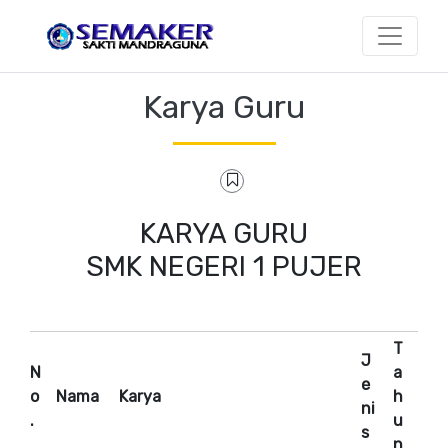
Karya Guru
KARYA GURU
SMK NEGERI 1 PUJER
T
J
N
a
e
o
Nama
Karya
h
ni
.
u
s
n