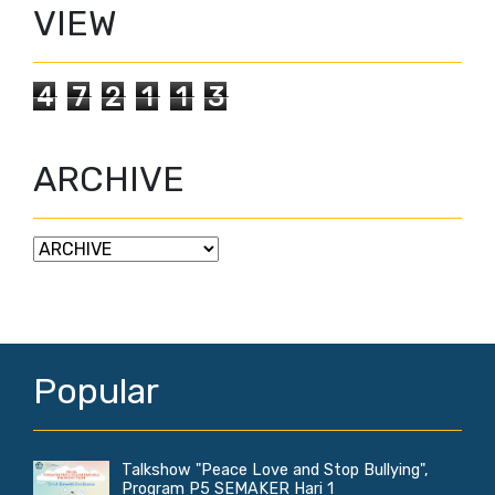
VIEW
4
7
2
1
1
3
ARCHIVE
Popular
Talkshow "Peace Love and Stop Bullying",
Program P5 SEMAKER Hari 1