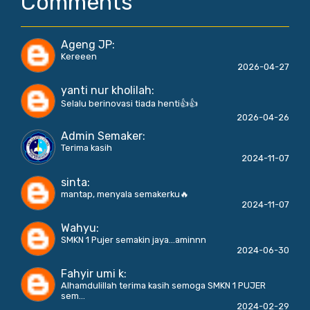
Comments
Ageng JP
:
Kereeen
2026-04-27
yanti nur kholilah
:
Selalu berinovasi tiada henti👍👍
2026-04-26
Admin Semaker
:
Terima kasih
2024-11-07
sinta
:
mantap, menyala semakerku🔥
2024-11-07
Wahyu
:
SMKN 1 Pujer semakin jaya...aminnn
2024-06-30
Fahyir umi k
:
Alhamdulillah terima kasih semoga SMKN 1 PUJER
sem...
2024-02-29