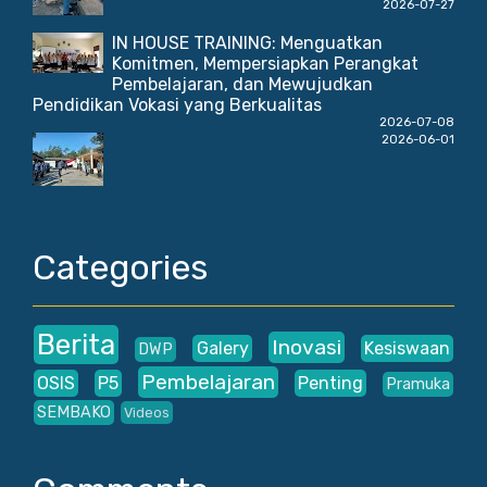
2026-07-27
IN HOUSE TRAINING: Menguatkan
Komitmen, Mempersiapkan Perangkat
Pembelajaran, dan Mewujudkan
Pendidikan Vokasi yang Berkualitas
2026-07-08
2026-06-01
Categories
Berita
Inovasi
Galery
Kesiswaan
DWP
Pembelajaran
OSIS
P5
Penting
Pramuka
SEMBAKO
Videos