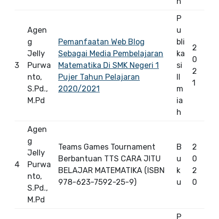
h
P
Agen
u
g
Pemanfaatan Web Blog
bli
2
Jelly
Sebagai Media Pembelajaran
ka
0
3
Purwa
Matematika Di SMK Negeri 1
si
2
nto,
Pujer Tahun Pelajaran
Il
1
S.Pd.,
2020/2021
m
M.Pd
ia
h
Agen
g
Teams Games Tournament
B
2
Jelly
Berbantuan TTS CARA JITU
u
0
4
Purwa
BELAJAR MATEMATIKA (ISBN
k
2
nto,
978-623-7592-25-9)
u
0
S.Pd.,
M.Pd
P