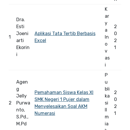
K
ar
Dra.
y
Esti
2
a
Joeni
Aplikasi Tata Tertib Berbasis
0
1
In
arti
Excel
2
o
Ekorin
1
v
i
as
i
P
Agen
u
g
bli
Pemahaman Siswa Kelas XI
2
Jelly
ka
SMK Negeri 1 Pujer dalam
0
2
Purwa
si
Menyelesaikan Soal AKM
2
nto,
Il
Numerasi
1
S.Pd.,
m
M.Pd
ia