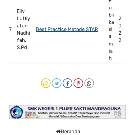
P
u
Elly
bli
Lutfiy
2
ka
atun
0
7
Best Practice Metode STAR
si
Nadhi
2
Il
fah,
2
m
S.Pd
ia
h
Beranda