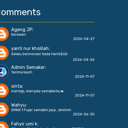
Comments
Ageng JP
:
Kereeen
2026-04-27
yanti nur kholilah
:
Selalu berinovasi tiada henti👍👍
2026-04-26
Admin Semaker
:
Terima kasih
2024-11-07
sinta
:
mantap, menyala semakerku🔥
2024-11-07
Wahyu
:
SMKN 1 Pujer semakin jaya...aminnn
2024-06-30
Fahyir umi k
: