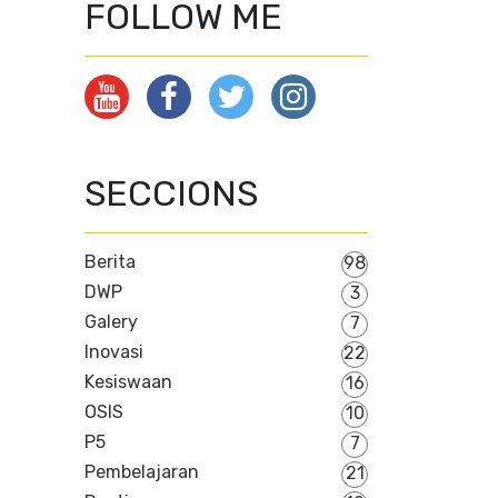
FOLLOW ME
SECCIONS
Berita
98
DWP
3
Galery
7
Inovasi
22
Kesiswaan
16
OSIS
10
P5
7
Pembelajaran
21