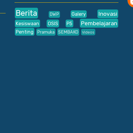
Berita
Inovasi
Galery
DWP
Pembelajaran
Kesiswaan
OSIS
P5
Penting
Pramuka
SEMBAKO
Videos