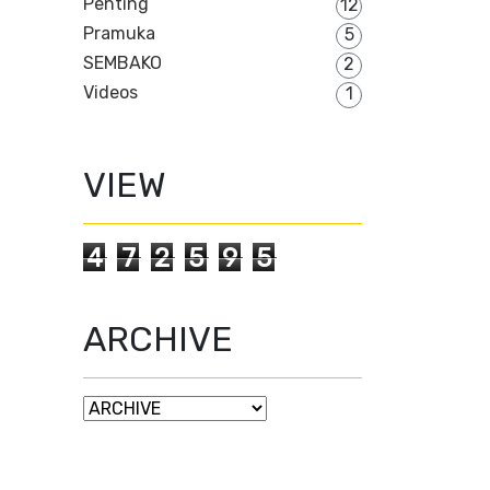
Penting
12
Pramuka
5
SEMBAKO
2
Videos
1
VIEW
4
7
2
5
9
5
ARCHIVE