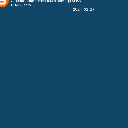
Alhamdulillah terima kasih semoga SMKN 1
PUJER sem...
2024-02-29