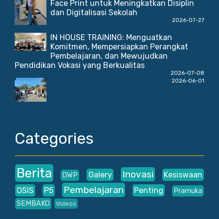
Face Print untuk Meningkatkan Disiplin
dan Digitalisasi Sekolah
2026-07-27
IN HOUSE TRAINING: Menguatkan
Komitmen, Mempersiapkan Perangkat
Pembelajaran, dan Mewujudkan
Pendidikan Vokasi yang Berkualitas
2026-07-08
2026-06-01
Categories
Berita
Inovasi
Galery
Kesiswaan
DWP
Pembelajaran
OSIS
P5
Penting
Pramuka
SEMBAKO
Videos