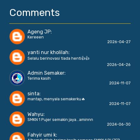
Comments
Ageng JP
:
Kereeen
2026-04-27
yanti nur kholilah
:
Selalu berinovasi tiada henti👍👍
2026-04-26
Admin Semaker
:
Terima kasih
2024-11-07
sinta
:
mantap, menyala semakerku🔥
2024-11-07
Wahyu
:
SMKN 1 Pujer semakin jaya...aminnn
2024-06-30
Fahyir umi k
: