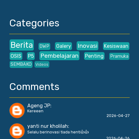
Categories
Berita
Inovasi
Galery
Kesiswaan
DWP
Pembelajaran
OSIS
P5
Penting
Pramuka
SEMBAKO
Videos
Comments
Ageng JP
:
Kereeen
2026-04-27
yanti nur kholilah
:
Selalu berinovasi tiada henti👍👍
2026-04-26