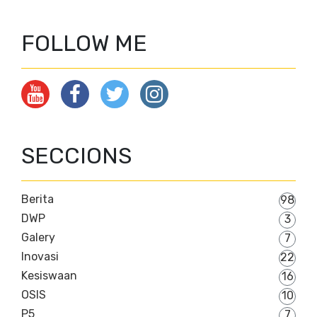
FOLLOW ME
SECCIONS
Berita
98
DWP
3
Galery
7
Inovasi
22
Kesiswaan
16
OSIS
10
P5
7