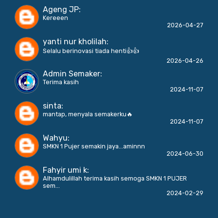
Ageng JP
:
Kereeen
2026-04-27
yanti nur kholilah
:
Selalu berinovasi tiada henti👍👍
2026-04-26
Admin Semaker
:
Terima kasih
2024-11-07
sinta
:
mantap, menyala semakerku🔥
2024-11-07
Wahyu
:
SMKN 1 Pujer semakin jaya...aminnn
2024-06-30
Fahyir umi k
:
Alhamdulillah terima kasih semoga SMKN 1 PUJER
sem...
2024-02-29