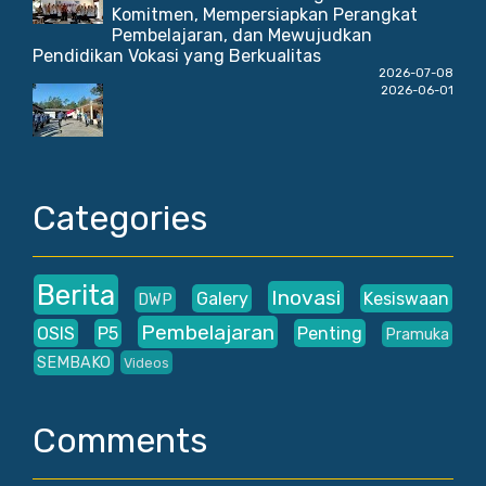
Komitmen, Mempersiapkan Perangkat
Pembelajaran, dan Mewujudkan
Pendidikan Vokasi yang Berkualitas
2026-07-08
2026-06-01
Categories
Berita
Inovasi
Galery
Kesiswaan
DWP
Pembelajaran
OSIS
P5
Penting
Pramuka
SEMBAKO
Videos
Comments