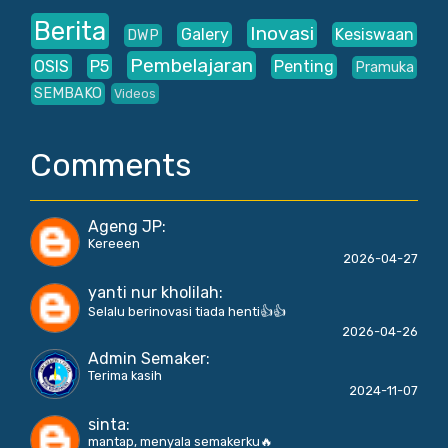
Berita
Inovasi
Galery
Kesiswaan
DWP
Pembelajaran
OSIS
P5
Penting
Pramuka
SEMBAKO
Videos
Comments
Ageng JP
:
Kereeen
2026-04-27
yanti nur kholilah
:
Selalu berinovasi tiada henti👍👍
2026-04-26
Admin Semaker
:
Terima kasih
2024-11-07
sinta
:
mantap, menyala semakerku🔥