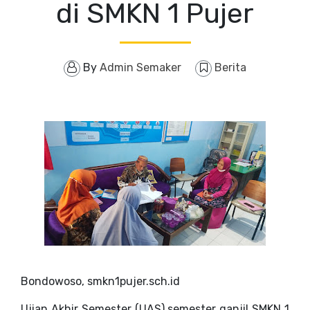
di SMKN 1 Pujer
By
Admin Semaker
Berita
Bondowoso, smkn1pujer.sch.id
Ujian Akhir Semester (UAS) semester ganjil SMKN 1