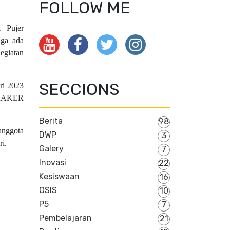
FOLLOW ME
1 Pujer
uga ada
egiatan
SECCIONS
ari 2023
SEMAKER
Berita
98
anggota
DWP
3
i.
Galery
7
Inovasi
22
Kesiswaan
16
OSIS
10
P5
7
Pembelajaran
21