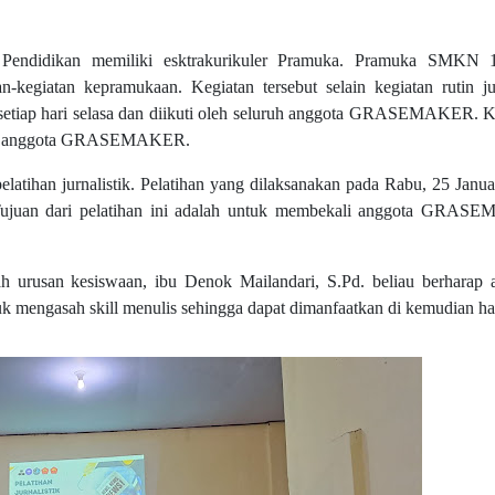
 Pendidikan memiliki esktrakurikuler Pramuka. Pramuka SMKN 
egiatan kepramukaan. Kegiatan tersebut selain kegiatan rutin j
an setiap hari selasa dan diikuti oleh seluruh anggota GRASEMAKER. K
uhan anggota GRASEMAKER.
elatihan jurnalistik. Pelatihan yang dilaksanakan pada Rabu, 25 Janu
ujuan dari pelatihan ini adalah untuk membekali anggota GRA
ah urusan kesiswaan, ibu Denok Mailandari, S.Pd. beliau berharap 
ngasah skill menulis sehingga dapat dimanfaatkan di kemudian har