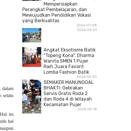
Mempersiapkan
Perangkat Pembelajaran, dan
Mewujudkan Pendidikan Vokasi
yang Berkualitas
2026-07-08
2026-06-01
Angkat Eksotisme Batik
"Topeng Kona", Dharma
Wanita SMKN 1 Pujer
Raih Juara Favorit
Lomba Fashion Batik
2026-05-20
SEMAKER MANUNGGAL
BHAKTI: Gebrakan
). dalam
Servis Gratis Roda 2
h selalu
dan Roda 4 di Wilayah
Kecamatan Pujer
2026-05-18
Hal ini
ulis hal
 maupun