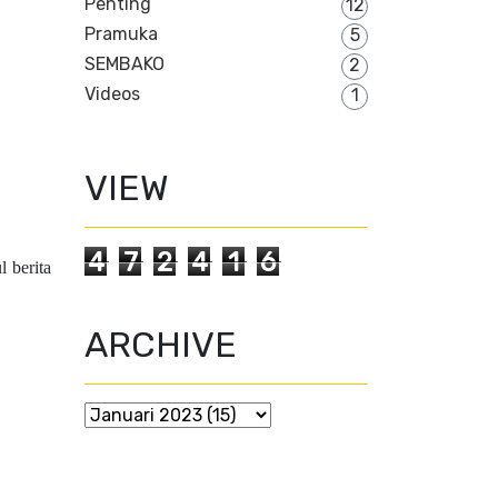
Penting
12
Pramuka
5
SEMBAKO
2
Videos
1
VIEW
4
7
2
4
1
6
l berita
ARCHIVE