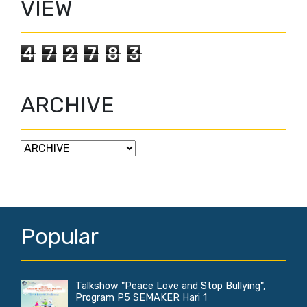
VIEW
4
7
2
7
8
3
ARCHIVE
Popular
Talkshow "Peace Love and Stop Bullying",
Program P5 SEMAKER Hari 1