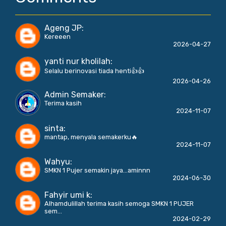
Ageng JP
:
Kereeen
2026-04-27
yanti nur kholilah
:
Selalu berinovasi tiada henti👍👍
2026-04-26
Admin Semaker
:
Terima kasih
2024-11-07
sinta
:
mantap, menyala semakerku🔥
2024-11-07
Wahyu
:
SMKN 1 Pujer semakin jaya...aminnn
2024-06-30
Fahyir umi k
:
Alhamdulillah terima kasih semoga SMKN 1 PUJER
sem...
2024-02-29