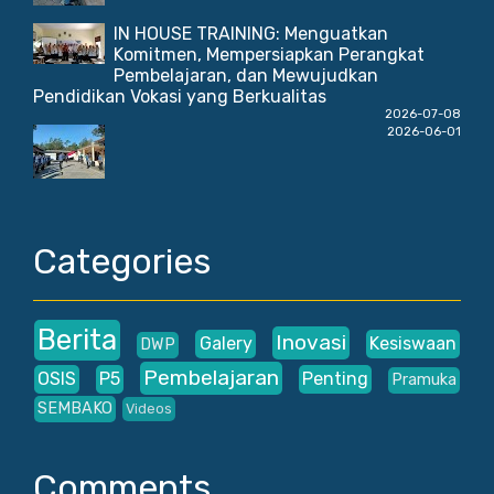
IN HOUSE TRAINING: Menguatkan
Komitmen, Mempersiapkan Perangkat
Pembelajaran, dan Mewujudkan
Pendidikan Vokasi yang Berkualitas
2026-07-08
2026-06-01
Categories
Berita
Inovasi
Galery
Kesiswaan
DWP
Pembelajaran
OSIS
P5
Penting
Pramuka
SEMBAKO
Videos
Comments